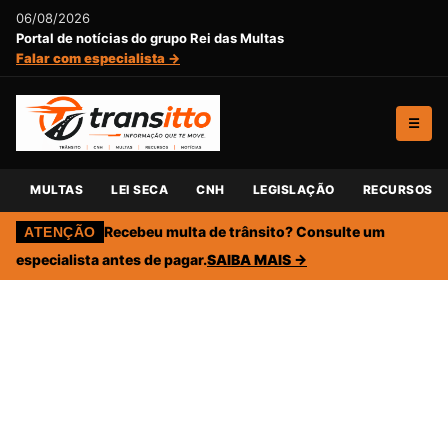
06/08/2026
Portal de notícias do grupo Rei das Multas
Falar com especialista →
☰
MULTAS
LEI SECA
CNH
LEGISLAÇÃO
RECURSOS
Recebeu multa de trânsito? Consulte um
ATENÇÃO
especialista antes de pagar.
SAIBA MAIS →