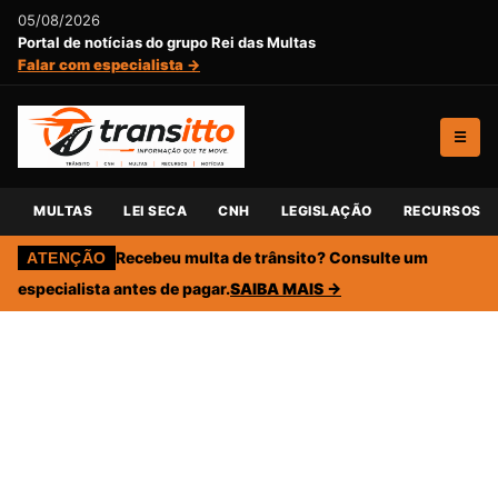
05/08/2026
Portal de notícias do grupo Rei das Multas
Falar com especialista →
☰
MULTAS
LEI SECA
CNH
LEGISLAÇÃO
RECURSOS
Recebeu multa de trânsito? Consulte um
ATENÇÃO
especialista antes de pagar.
SAIBA MAIS →