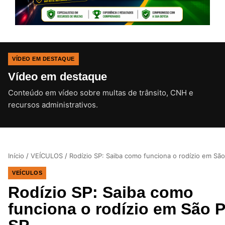
VÍDEO EM DESTAQUE
Vídeo em destaque
Conteúdo em vídeo sobre multas de trânsito, CNH e
CLIQUE PARA ATIVAR O SOM
recursos administrativos.
Início
/
VEÍCULOS
/
Rodízio SP: Saiba como funciona o rodízio em São
VEÍCULOS
Rodízio SP: Saiba como
funciona o rodízio em São 