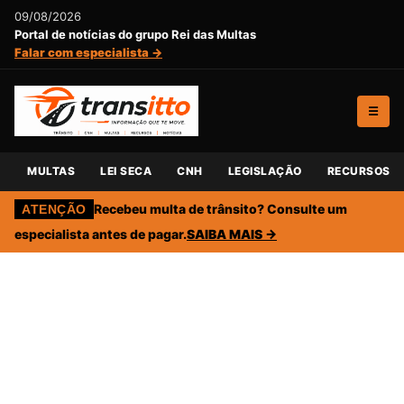
09/08/2026
Portal de notícias do grupo Rei das Multas
Falar com especialista →
☰
MULTAS
LEI SECA
CNH
LEGISLAÇÃO
RECURSOS
Recebeu multa de trânsito? Consulte um
ATENÇÃO
especialista antes de pagar.
SAIBA MAIS →