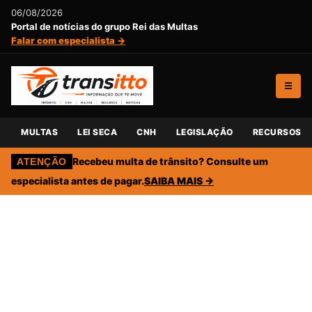
06/08/2026
Portal de notícias do grupo Rei das Multas
Falar com especialista →
☰
MULTAS
LEI SECA
CNH
LEGISLAÇÃO
RECURSOS
Recebeu multa de trânsito? Consulte um
ATENÇÃO
especialista antes de pagar.
SAIBA MAIS →