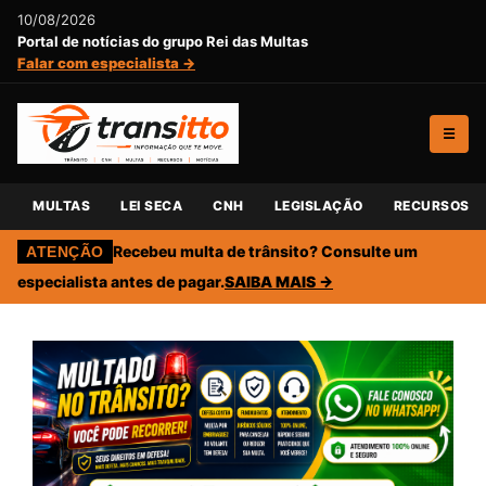
10/08/2026
Portal de notícias do grupo Rei das Multas
Falar com especialista →
☰
MULTAS
LEI SECA
CNH
LEGISLAÇÃO
RECURSOS
Recebeu multa de trânsito? Consulte um
ATENÇÃO
especialista antes de pagar.
SAIBA MAIS →