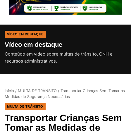
VÍDEO EM DESTAQUE
Vídeo em destaque
Conteúdo em vídeo sobre multas de trânsito, CNH e
CLIQUE PARA ATIVAR O SOM
recursos administrativos.
Início
/
MULTA DE TRÂNSITO
/
Transportar Crianças Sem Tomar as
Medidas de Segurança Necessárias
MULTA DE TRÂNSITO
Transportar Crianças Sem
Tomar as Medidas de