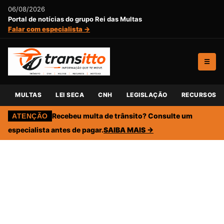
06/08/2026
Portal de notícias do grupo Rei das Multas
Falar com especialista →
☰
MULTAS
LEI SECA
CNH
LEGISLAÇÃO
RECURSOS
Recebeu multa de trânsito? Consulte um
ATENÇÃO
especialista antes de pagar.
SAIBA MAIS →