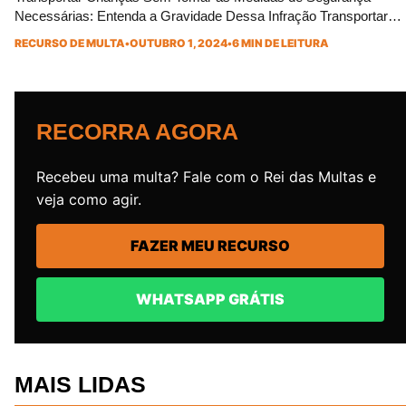
Necessárias: Entenda a Gravidade Dessa Infração Transportar
crianças sem tomar as medidas de segurança necessárias é
RECURSO DE MULTA
•
OUTUBRO 1, 2024
•
6 MIN DE LEITURA
uma conduta que coloca em risco a vida dos pequenos e resulta
em sérias consequências legais. O Código de Trânsito Brasileiro
(CTB), por meio do artigo 168, trata de forma clara […]
RECORRA AGORA
Recebeu uma multa? Fale com o Rei das Multas e
veja como agir.
FAZER MEU RECURSO
WHATSAPP GRÁTIS
MAIS LIDAS