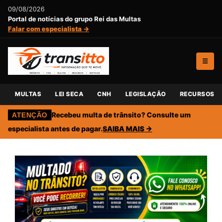
09/08/2026
Portal de notícias do grupo Rei das Multas
Falar com especialista →
☰
MULTAS
LEI SECA
CNH
LEGISLAÇÃO
RECURSOS
Recebeu multa de trânsito? Consulte um
ATENÇÃO
especialista antes de pagar.
SAIBA MAIS →