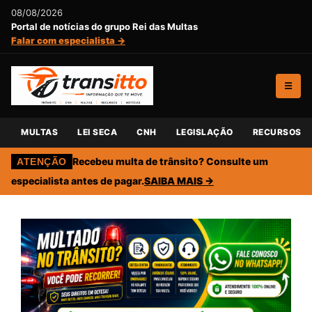
08/08/2026
Portal de notícias do grupo Rei das Multas
Falar com especialista →
☰
MULTAS
LEI SECA
CNH
LEGISLAÇÃO
RECURSOS
Recebeu multa de trânsito? Consulte um
ATENÇÃO
especialista antes de pagar.
SAIBA MAIS →