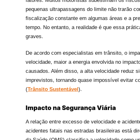
fatores. Muitos motoristas subestimam os risco
pequenas ultrapassagens do limite não trarão co
fiscalização constante em algumas áreas e a pre
tempo. No entanto, a realidade é que essa prát
graves.
De acordo com especialistas em trânsito, o impa
velocidade, maior a energia envolvida no impac
causados. Além disso, a alta velocidade reduz s
imprevistos, tornando quase impossível evitar c
(
Trânsito Sustentável
)
.
Impacto na Segurança Viária
A relação entre excesso de velocidade e acident
acidentes fatais nas estradas brasileiras está d
da Saúde (OMS) classifica a velocidade como um d