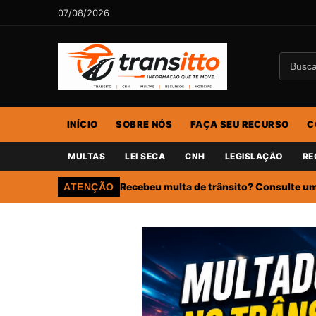
07/08/2026
INÍCIO
SOBRE NÓS
FAÇA SEU RECURSO
C
MULTAS
LEI SECA
CNH
LEGISLAÇÃO
RE
Recebeu multa de trânsito? Consulte um 
ATENÇÃO