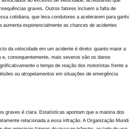
s associados ao excesso de velocidade, acreditando que
nsequências graves. Outros fatores incluem a falta de
ssa cotidiana, que leva condutores a acelerarem para ganh
ica aumenta exponencialmente as chances de acidentes
cto da velocidade em um acidente é direto: quanto maior a
to e, consequentemente, mais severos são os danos
ignificativamente o tempo de reação dos motoristas frente a
olisões ou atropelamentos em situações de emergência​
es graves é clara. Estatísticas apontam que a maioria dos
iretamente relacionada a essa infração. A Organização Mundi
os principais fatores de risco no trânsito, ao lado do uso