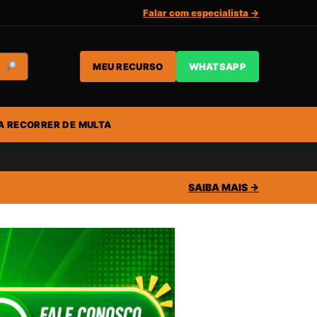
Falar com especialista →
MEU RECURSO
WHATSAPP
A RECORRER DE MULTA
SAIBA MAIS →