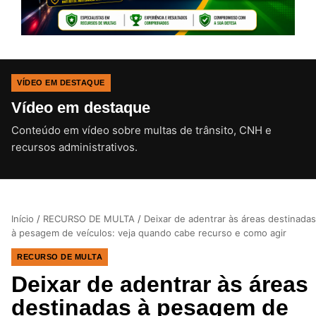
VÍDEO EM DESTAQUE
Vídeo em destaque
Conteúdo em vídeo sobre multas de trânsito, CNH e
CLIQUE PARA ATIVAR O SOM
recursos administrativos.
Início
/
RECURSO DE MULTA
/
Deixar de adentrar às áreas destinadas
à pesagem de veículos: veja quando cabe recurso e como agir
RECURSO DE MULTA
Deixar de adentrar às áreas
destinadas à pesagem de