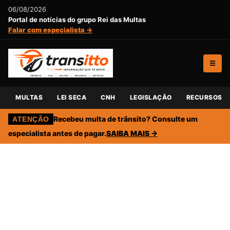
06/08/2026
Portal de notícias do grupo Rei das Multas
Falar com especialista →
☰
MULTAS
LEI SECA
CNH
LEGISLAÇÃO
RECURSOS
Recebeu multa de trânsito? Consulte um
ATENÇÃO
especialista antes de pagar.
SAIBA MAIS →