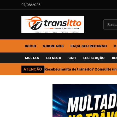
07/08/2026
INÍCIO
SOBRE NÓS
FAÇA SEU RECURSO
C
MULTAS
LEI SECA
CNH
LEGISLAÇÃO
RE
Recebeu multa de trânsito? Consulte um 
ATENÇÃO