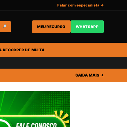
Falar com especialista →
MEU RECURSO
WHATSAPP
A RECORRER DE MULTA
SAIBA MAIS →