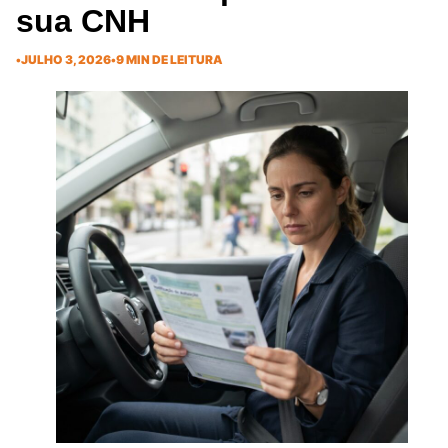
sua CNH
•
JULHO 3, 2026
•
9 MIN DE LEITURA