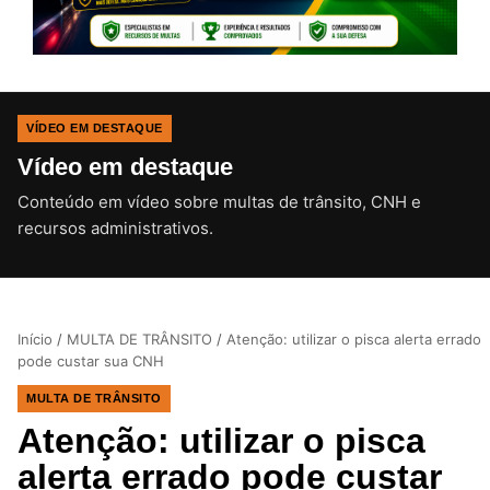
VÍDEO EM DESTAQUE
Vídeo em destaque
Conteúdo em vídeo sobre multas de trânsito, CNH e
CLIQUE PARA ATIVAR O SOM
recursos administrativos.
Início
/
MULTA DE TRÂNSITO
/
Atenção: utilizar o pisca alerta errado
pode custar sua CNH
MULTA DE TRÂNSITO
Atenção: utilizar o pisca
alerta errado pode custar