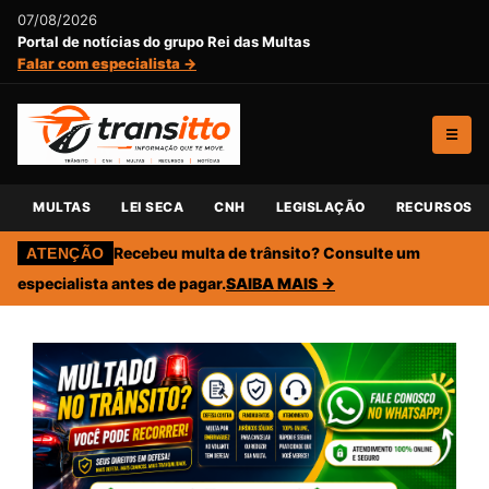
07/08/2026
Portal de notícias do grupo Rei das Multas
Falar com especialista →
☰
MULTAS
LEI SECA
CNH
LEGISLAÇÃO
RECURSOS
Recebeu multa de trânsito? Consulte um
ATENÇÃO
especialista antes de pagar.
SAIBA MAIS →