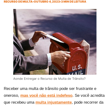
RECURSO DE MULTA
•
OUTUBRO 4, 2023
•
3 MIN DE LEITURA
Aonde Entregar o Recurso de Multa de Trânsito?
Receber uma multa de trânsito pode ser frustrante e
oneroso,
mas você não está indefeso
. Se você acredita
que recebeu uma
multa injustamente
, pode recorrer da