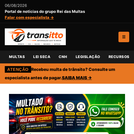
06/08/2026
Portal de notícias do grupo Rei das Multas
Falar com especialista →
☰
MULTAS
LEI SECA
CNH
LEGISLAÇÃO
RECURSOS
Recebeu multa de trânsito? Consulte um
ATENÇÃO
especialista antes de pagar.
SAIBA MAIS →