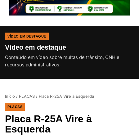
VÍDEO EM DESTAQUE
Vídeo em destaque
Conteúdo em vídeo sobre multas de trânsito, CNH e
CLIQUE PARA ATIVAR O SOM
recursos administrativos.
Início
/
PLACAS
/
Placa R-25A Vire à Esquerda
PLACAS
Placa R-25A Vire à
Esquerda