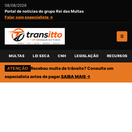
08/08/2026
Portal de notícias do grupo Rei das Multas
Falar com especialista →
☰
MULTAS
LEI SECA
CNH
LEGISLAÇÃO
RECURSOS
Recebeu multa de trânsito? Consulte um
ATENÇÃO
especialista antes de pagar.
SAIBA MAIS →