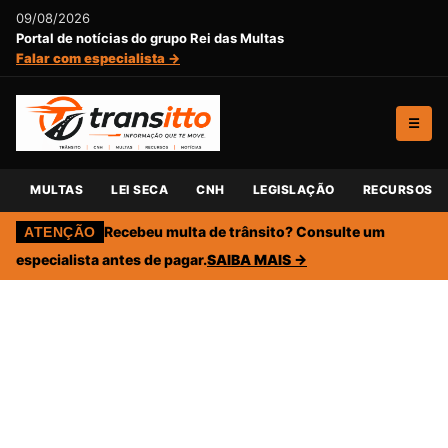
09/08/2026
Portal de notícias do grupo Rei das Multas
Falar com especialista →
☰
MULTAS
LEI SECA
CNH
LEGISLAÇÃO
RECURSOS
Recebeu multa de trânsito? Consulte um
ATENÇÃO
especialista antes de pagar.
SAIBA MAIS →