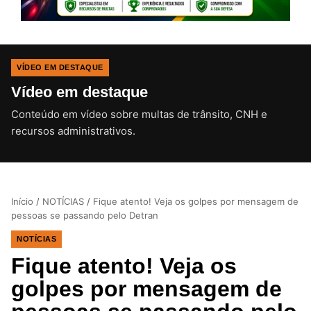
VÍDEO EM DESTAQUE
Vídeo em destaque
Conteúdo em vídeo sobre multas de trânsito, CNH e
CLIQUE PARA ATIVAR O SOM
recursos administrativos.
Início
/
NOTÍCIAS
/
Fique atento! Veja os golpes por mensagem de
pessoas se passando pelo Detran
NOTÍCIAS
Fique atento! Veja os
golpes por mensagem de