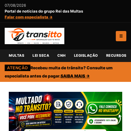
07/08/2026
Portal de notícias do grupo Rei das Multas
Falar com especialista →
☰
MULTAS
LEI SECA
CNH
LEGISLAÇÃO
RECURSOS
Recebeu multa de trânsito? Consulte um
ATENÇÃO
especialista antes de pagar.
SAIBA MAIS →