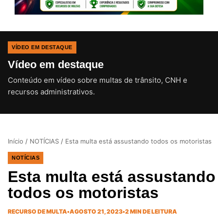
VÍDEO EM DESTAQUE
Vídeo em destaque
Conteúdo em vídeo sobre multas de trânsito, CNH e
CLIQUE PARA ATIVAR O SOM
recursos administrativos.
Início
/
NOTÍCIAS
/
Esta multa está assustando todos os motoristas
NOTÍCIAS
Esta multa está assustando
todos os motoristas
RECURSO DE MULTA
•
AGOSTO 21, 2023
•
2 MIN DE LEITURA