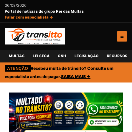
06/08/2026
Portal de notícias do grupo Rei das Multas
Falar com especialista →
☰
MULTAS
LEI SECA
CNH
LEGISLAÇÃO
RECURSOS
Recebeu multa de trânsito? Consulte um
ATENÇÃO
especialista antes de pagar.
SAIBA MAIS →