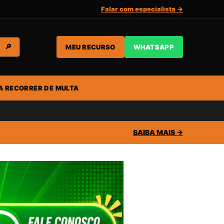
Falar com especialista →
MEU RECURSO
WHATSAPP
🔎
A RECORRER DE MULTA
SAIBA MAIS →