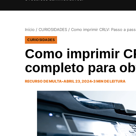
Início
/
CURIOSIDADES
/
Como imprimir CRLV: Passo a pas
CURIOSIDADES
Como imprimir C
completo para o
RECURSO DE MULTA
•
ABRIL 23, 2024
•
3 MIN DE LEITURA