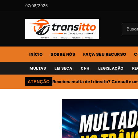
07/08/2026
INÍCIO
SOBRE NÓS
FAÇA SEU RECURSO
C
MULTAS
LEI SECA
CNH
LEGISLAÇÃO
RE
Recebeu multa de trânsito? Consulte um 
ATENÇÃO