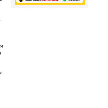
s
de
s
de