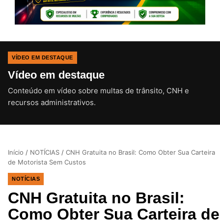
VÍDEO EM DESTAQUE
Vídeo em destaque
Conteúdo em vídeo sobre multas de trânsito, CNH e
CLIQUE PARA ATIVAR O SOM
recursos administrativos.
Início
/
NOTÍCIAS
/
CNH Gratuita no Brasil: Como Obter Sua Carteira
de Motorista Sem Custos
NOTÍCIAS
CNH Gratuita no Brasil:
Como Obter Sua Carteira de