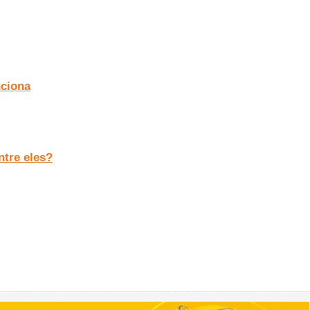
nciona
ntre eles?