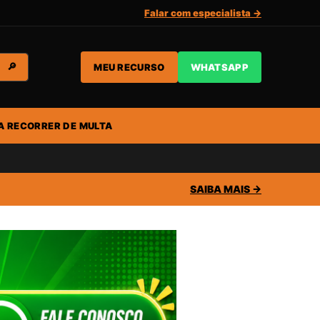
Falar com especialista →
MEU RECURSO
WHATSAPP
🔎
A RECORRER DE MULTA
SAIBA MAIS →