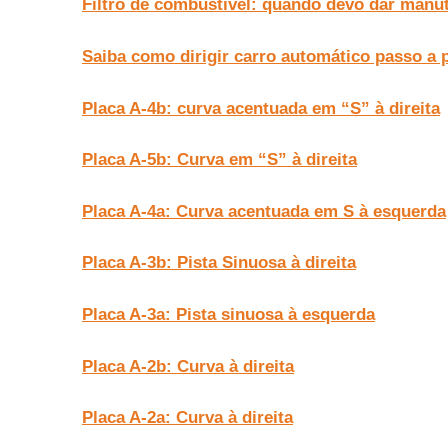
Filtro de combustível: quando devo dar manu
Saiba como dirigir carro automático passo a 
Placa A-4b: curva acentuada em “S” à direita
Placa A-5b: Curva em “S” à direita
Placa A-4a: Curva acentuada em S à esquerda
Placa A-3b: Pista Sinuosa à direita
Placa A-3a: Pista sinuosa à esquerda
Placa A-2b: Curva à direita
Placa A-2a: Curva à direita