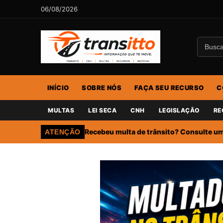
06/08/2026
INÍCIO
SOBRE NÓS
FAÇA SEU RECURSO
C
MULTAS
LEI SECA
CNH
LEGISLAÇÃO
RE
Recebeu multa de trânsito? Consulte um 
ATENÇÃO