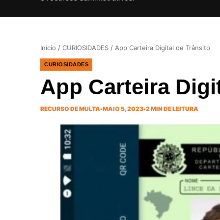
Início
/
CURIOSIDADES
/
App Carteira Digital de Trânsito
CURIOSIDADES
App Carteira Digi
RECURSO DE MULTA
•
MAIO 5, 2023
•
2 MIN DE LEITURA