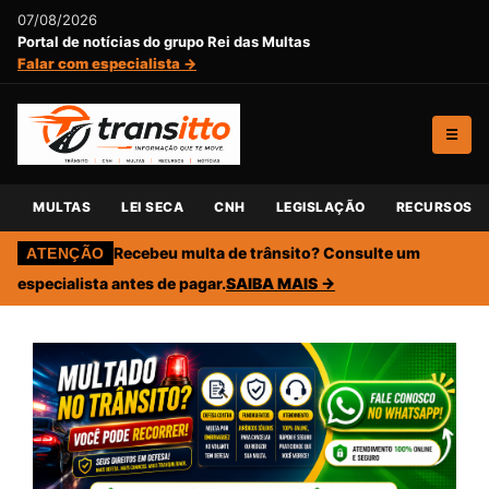
07/08/2026
Portal de notícias do grupo Rei das Multas
Falar com especialista →
☰
MULTAS
LEI SECA
CNH
LEGISLAÇÃO
RECURSOS
Recebeu multa de trânsito? Consulte um
ATENÇÃO
especialista antes de pagar.
SAIBA MAIS →