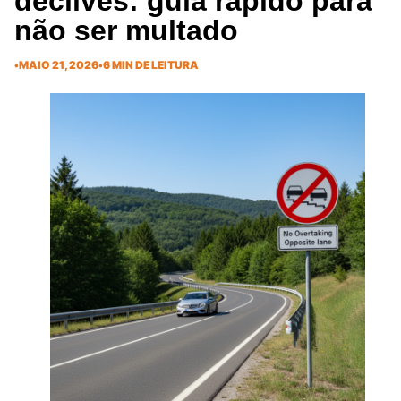
declives: guia rápido para
não ser multado
•
MAIO 21, 2026
•
6 MIN DE LEITURA