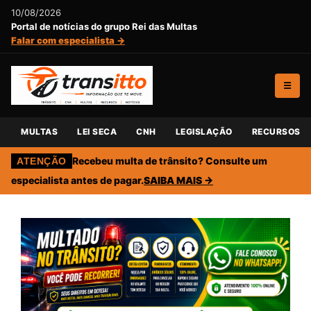
10/08/2026
Portal de notícias do grupo Rei das Multas
Falar com especialista →
☰
MULTAS
LEI SECA
CNH
LEGISLAÇÃO
RECURSOS
Recebeu multa de trânsito? Consulte um
ATENÇÃO
especialista antes de pagar.
SAIBA MAIS →