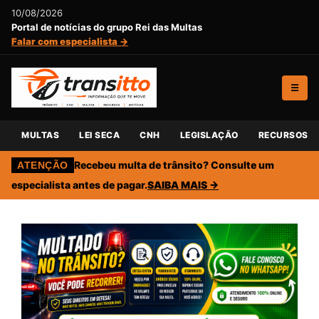
10/08/2026
Portal de notícias do grupo Rei das Multas
Falar com especialista →
☰
MULTAS
LEI SECA
CNH
LEGISLAÇÃO
RECURSOS
Recebeu multa de trânsito? Consulte um
ATENÇÃO
especialista antes de pagar.
SAIBA MAIS →