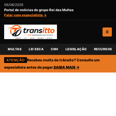
06/08/2026
Portal de notícias do grupo Rei das Multas
Falar com especialista →
☰
MULTAS
LEI SECA
CNH
LEGISLAÇÃO
RECURSOS
Recebeu multa de trânsito? Consulte um
ATENÇÃO
especialista antes de pagar.
SAIBA MAIS →