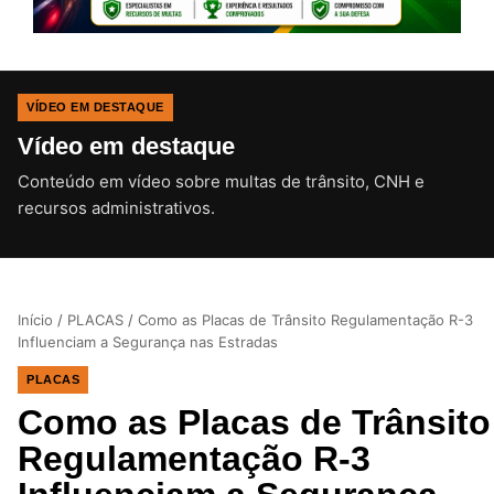
VÍDEO EM DESTAQUE
Vídeo em destaque
Conteúdo em vídeo sobre multas de trânsito, CNH e
CLIQUE PARA ATIVAR O SOM
recursos administrativos.
Início
/
PLACAS
/
Como as Placas de Trânsito Regulamentação R-3
Influenciam a Segurança nas Estradas
PLACAS
Como as Placas de Trânsito
Regulamentação R-3