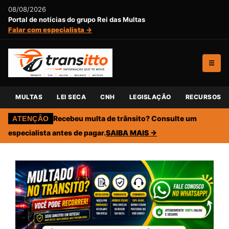
08/08/2026
Portal de notícias do grupo Rei das Multas
Falar com especialista →
☰
MULTAS
LEI SECA
CNH
LEGISLAÇÃO
RECURSOS
Recebeu multa de trânsito? Consulte um
ATENÇÃO
especialista antes de pagar.
SAIBA MAIS →