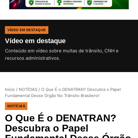
VÍDEO EM DESTAQUE
Vídeo em destaque
Conteúdo em vídeo sobre multas de trânsito, CNH e
CLIQUE PARA ATIVAR O SOM
recursos administrativos.
Início
/
NOTÍCIAS
/
O Que É o DENATRAN? Descubra o Papel
Fundamental Desse Órgão No Trânsito Brasileiro!
NOTÍCIAS
O Que É o DENATRAN?
Descubra o Papel