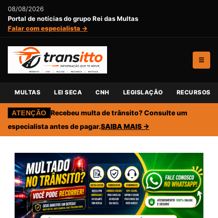
08/08/2026
Portal de notícias do grupo Rei das Multas
Falar com especialista →
☰
MULTAS
LEI SECA
CNH
LEGISLAÇÃO
RECURSOS
Recebeu multa de trânsito? Consulte um
ATENÇÃO
especialista antes de pagar.
SAIBA MAIS →