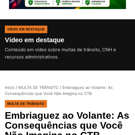
VÍDEO EM DESTAQUE
Vídeo em destaque
Conteúdo em vídeo sobre multas de trânsito, CNH e
CLIQUE PARA ATIVAR O SOM
recursos administrativos.
Início
/
MULTA DE TRÂNSITO
/
Embriaguez ao Volante: As
Consequências que Você Não Imagina no CTB
MULTA DE TRÂNSITO
Embriaguez ao Volante: As
Consequências que Você