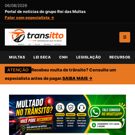
06/08/2026
Portal de notícias do grupo Rei das Multas
Falar com especialista →
☰
MULTAS
LEI SECA
CNH
LEGISLAÇÃO
RECURSOS
Recebeu multa de trânsito? Consulte um
ATENÇÃO
especialista antes de pagar.
SAIBA MAIS →