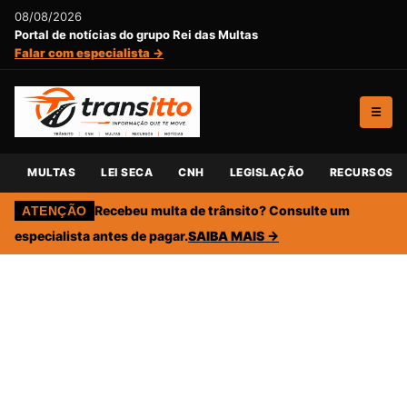
08/08/2026
Portal de notícias do grupo Rei das Multas
Falar com especialista →
☰
MULTAS
LEI SECA
CNH
LEGISLAÇÃO
RECURSOS
Recebeu multa de trânsito? Consulte um
ATENÇÃO
especialista antes de pagar.
SAIBA MAIS →