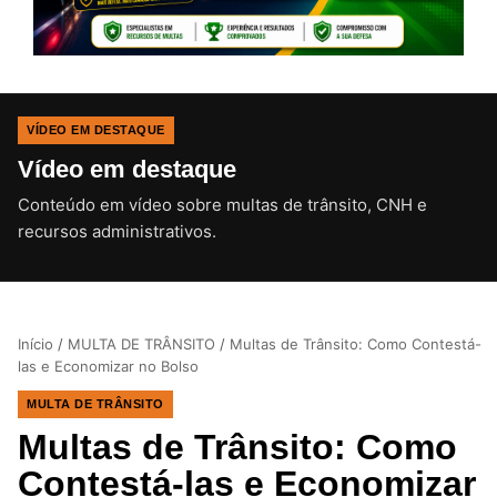
VÍDEO EM DESTAQUE
Vídeo em destaque
Conteúdo em vídeo sobre multas de trânsito, CNH e
CLIQUE PARA ATIVAR O SOM
recursos administrativos.
Início
/
MULTA DE TRÂNSITO
/
Multas de Trânsito: Como Contestá-
las e Economizar no Bolso
MULTA DE TRÂNSITO
Multas de Trânsito: Como
Contestá-las e Economizar