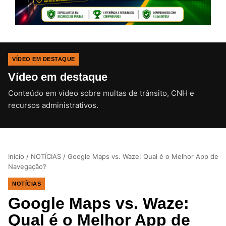
VÍDEO EM DESTAQUE
Vídeo em destaque
Conteúdo em vídeo sobre multas de trânsito, CNH e
CLIQUE PARA ATIVAR O SOM
recursos administrativos.
Início
/
NOTÍCIAS
/
Google Maps vs. Waze: Qual é o Melhor App de
Navegação?
NOTÍCIAS
Google Maps vs. Waze:
Qual é o Melhor App de