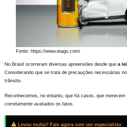
Fonte: https://www.etags.com/
No Brasil ocorreram diversas apreensões desde que
a le
Considerando que se trata de precauções necessárias no
trânsito.
Reconhecemos, no entanto, que há casos, que merecem a
corretamente avaliados os fatos.
Levou multa? Fale agora com um especialista