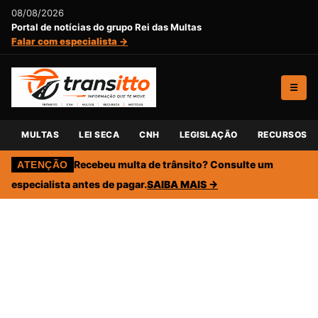
08/08/2026
Portal de notícias do grupo Rei das Multas
Falar com especialista →
☰
MULTAS
LEI SECA
CNH
LEGISLAÇÃO
RECURSOS
Recebeu multa de trânsito? Consulte um
ATENÇÃO
especialista antes de pagar.
SAIBA MAIS →