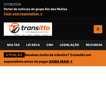
07/08/2026
Portal de notícias do grupo Rei das Multas
Falar com especialista →
☰
MULTAS
LEI SECA
CNH
LEGISLAÇÃO
RECURSOS
Recebeu multa de trânsito? Consulte um
ATENÇÃO
especialista antes de pagar.
SAIBA MAIS →