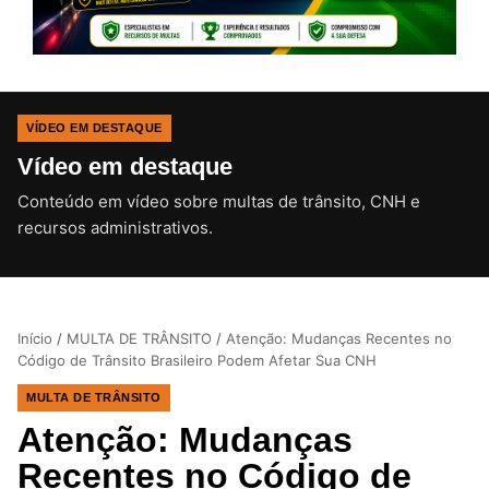
VÍDEO EM DESTAQUE
Vídeo em destaque
Conteúdo em vídeo sobre multas de trânsito, CNH e
CLIQUE PARA ATIVAR O SOM
recursos administrativos.
Início
/
MULTA DE TRÂNSITO
/
Atenção: Mudanças Recentes no
Código de Trânsito Brasileiro Podem Afetar Sua CNH
MULTA DE TRÂNSITO
Atenção: Mudanças
Recentes no Código de