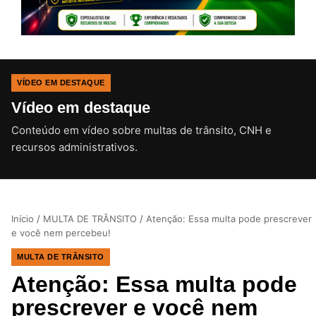
VÍDEO EM DESTAQUE
Vídeo em destaque
Conteúdo em vídeo sobre multas de trânsito, CNH e
CLIQUE PARA ATIVAR O SOM
recursos administrativos.
Início
/
MULTA DE TRÂNSITO
/
Atenção: Essa multa pode prescrever
e você nem percebeu!
MULTA DE TRÂNSITO
Atenção: Essa multa pode
prescrever e você nem