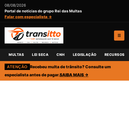
08/08/2026
Portal de notícias do grupo Rei das Multas
Falar com especialista →
☰
MULTAS
LEI SECA
CNH
LEGISLAÇÃO
RECURSOS
Recebeu multa de trânsito? Consulte um
ATENÇÃO
especialista antes de pagar.
SAIBA MAIS →