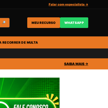
Falar com especialista →
MEU RECURSO
WHATSAPP
A RECORRER DE MULTA
SAIBA MAIS →