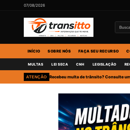
07/08/2026
INÍCIO
SOBRE NÓS
FAÇA SEU RECURSO
C
MULTAS
LEI SECA
CNH
LEGISLAÇÃO
RE
Recebeu multa de trânsito? Consulte um 
ATENÇÃO