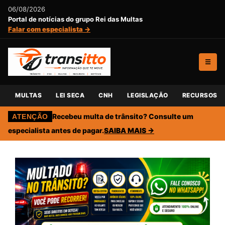
06/08/2026
Portal de notícias do grupo Rei das Multas
Falar com especialista →
☰
MULTAS
LEI SECA
CNH
LEGISLAÇÃO
RECURSOS
Recebeu multa de trânsito? Consulte um
ATENÇÃO
especialista antes de pagar.
SAIBA MAIS →