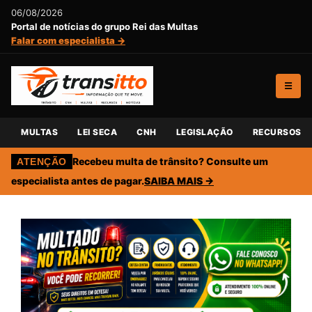
06/08/2026
Portal de notícias do grupo Rei das Multas
Falar com especialista →
☰
MULTAS
LEI SECA
CNH
LEGISLAÇÃO
RECURSOS
Recebeu multa de trânsito? Consulte um
ATENÇÃO
especialista antes de pagar.
SAIBA MAIS →