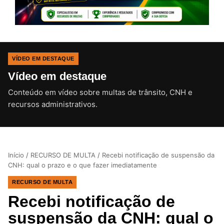
VÍDEO EM DESTAQUE
Vídeo em destaque
Conteúdo em vídeo sobre multas de trânsito, CNH e
CLIQUE PARA ATIVAR O SOM
recursos administrativos.
Início
/
RECURSO DE MULTA
/
Recebi notificação de suspensão da
CNH: qual o prazo e o que fazer imediatamente
RECURSO DE MULTA
Recebi notificação de
suspensão da CNH: qual o