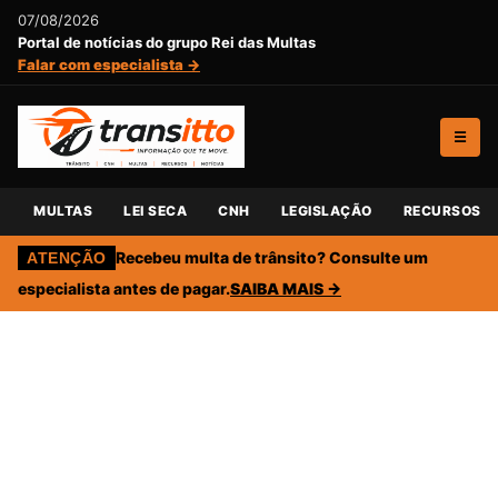
07/08/2026
Portal de notícias do grupo Rei das Multas
Falar com especialista →
☰
MULTAS
LEI SECA
CNH
LEGISLAÇÃO
RECURSOS
Recebeu multa de trânsito? Consulte um
ATENÇÃO
especialista antes de pagar.
SAIBA MAIS →