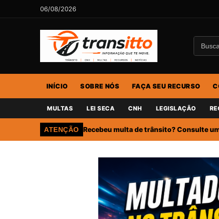
06/08/2026
INÍCIO
SOBRE NÓS
FAÇA SEU RECURSO
C
MULTAS
LEI SECA
CNH
LEGISLAÇÃO
RE
Recebeu multa de trânsito? Consulte um 
ATENÇÃO