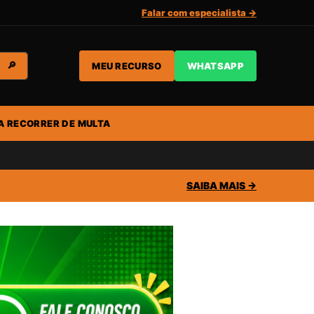
Falar com especialista →
MEU RECURSO
WHATSAPP
🔎
A RECORRER DE MULTA
SAIBA MAIS →