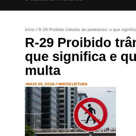
Início
/
R-29 Proibido trânsito de pedestres: o que signifi
R-29 Proibido trâ
que significa e 
multa
•
MAIO 30, 2026
•
1 MIN DE LEITURA