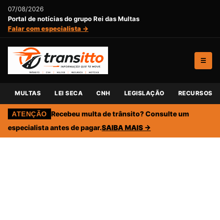
07/08/2026
Portal de notícias do grupo Rei das Multas
Falar com especialista →
☰
MULTAS
LEI SECA
CNH
LEGISLAÇÃO
RECURSOS
Recebeu multa de trânsito? Consulte um
ATENÇÃO
especialista antes de pagar.
SAIBA MAIS →