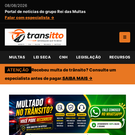
08/08/2026
Portal de notícias do grupo Rei das Multas
Falar com especialista →
☰
MULTAS
LEI SECA
CNH
LEGISLAÇÃO
RECURSOS
Recebeu multa de trânsito? Consulte um
ATENÇÃO
especialista antes de pagar.
SAIBA MAIS →