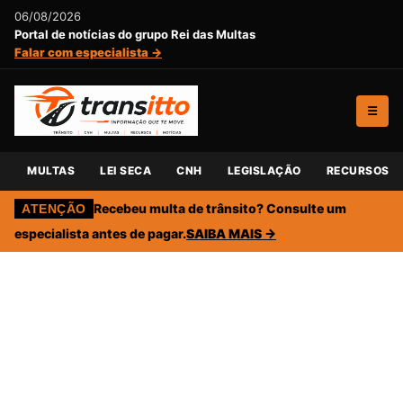
06/08/2026
Portal de notícias do grupo Rei das Multas
Falar com especialista →
☰
MULTAS
LEI SECA
CNH
LEGISLAÇÃO
RECURSOS
Recebeu multa de trânsito? Consulte um
ATENÇÃO
especialista antes de pagar.
SAIBA MAIS →