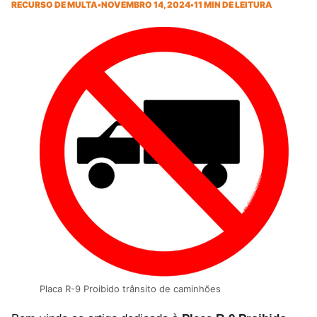
RECURSO DE MULTA
•
NOVEMBRO 14, 2024
•
11 MIN DE LEITURA
Placa R-9 Proibido trânsito de caminhões