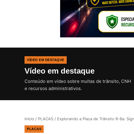
VÍDEO EM DESTAQUE
Vídeo em destaque
Conteúdo em vídeo sobre multas de trânsito, CNH
e recursos administrativos.
Início
/
PLACAS
/
Explorando a Placa de Trânsito R-8a: Sign
PLACAS