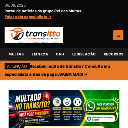
06/08/2026
Portal de notícias do grupo Rei das Multas
Falar com especialista →
☰
MULTAS
LEI SECA
CNH
LEGISLAÇÃO
RECURSOS
Recebeu multa de trânsito? Consulte um
ATENÇÃO
especialista antes de pagar.
SAIBA MAIS →