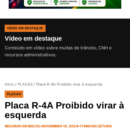
VÍDEO EM DESTAQUE
Vídeo em destaque
Conteúdo em vídeo sobre multas de trânsito, CNH e
CLIQUE PARA ATIVAR O SOM
recursos administrativos.
Início
/
PLACAS
/
Placa R-4A Proibido virar à esquerda
PLACAS
Placa R-4A Proibido virar à
esquerda
RECURSO DE MULTA
•
NOVEMBRO 10, 2024
•
11 MIN DE LEITURA