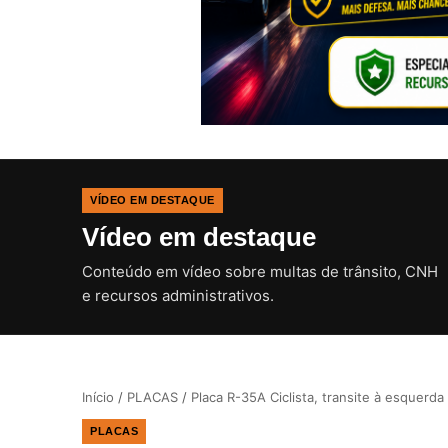
VÍDEO EM DESTAQUE
Vídeo em destaque
Conteúdo em vídeo sobre multas de trânsito, CNH
e recursos administrativos.
Início
/
PLACAS
/
Placa R-35A Ciclista, transite à esquerda
PLACAS