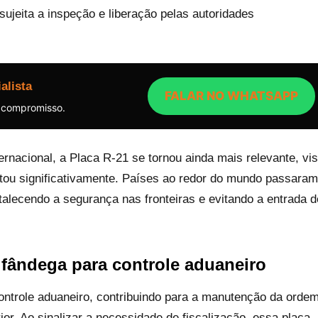
ujeita a inspeção e liberação pelas autoridades
alista
FALAR NO WHATSAPP
 compromisso.
rnacional, a Placa R-21 se tornou ainda mais relevante, vis
tou significativamente. Países ao redor do mundo passaram
talecendo a segurança nas fronteiras e evitando a entrada d
lfândega para controle aduaneiro
ntrole aduaneiro, contribuindo para a manutenção da orde
or. Ao sinalizar a necessidade de fiscalização, essa placa