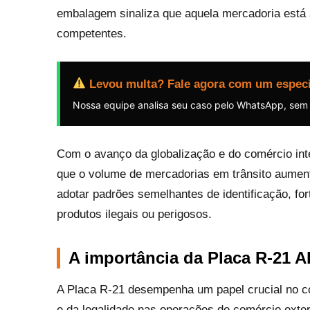
embalagem sinaliza que aquela mercadoria está s
competentes.
Levou multa? Fale agora com um especi
Nossa equipe analisa seu caso pelo WhatsApp, sem
Com o avanço da globalização e do comércio inte
que o volume de mercadorias em trânsito aumen
adotar padrões semelhantes de identificação, for
produtos ilegais ou perigosos.
A importância da Placa R-21 A
A Placa R-21 desempenha um papel crucial no co
e da legalidade nas operações de comércio exteri