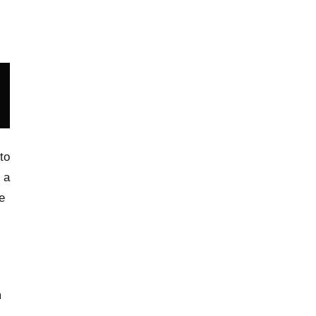
to
 a
e
m