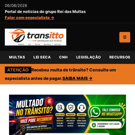
06/08/2026
Portal de notícias do grupo Rei das Multas
Falar com especialista →
☰
MULTAS
LEI SECA
CNH
LEGISLAÇÃO
RECURSOS
Recebeu multa de trânsito? Consulte um
ATENÇÃO
especialista antes de pagar.
SAIBA MAIS →