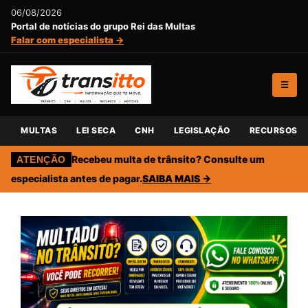
06/08/2026
Portal de notícias do grupo Rei das Multas
Falar com especialista →
☰
MULTAS
LEI SECA
CNH
LEGISLAÇÃO
RECURSOS
Recebeu multa de trânsito? Consulte um
ATENÇÃO
especialista antes de pagar.
SAIBA MAIS →