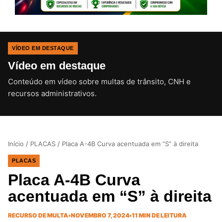
VÍDEO EM DESTAQUE
Vídeo em destaque
Conteúdo em vídeo sobre multas de trânsito, CNH e
CLIQUE PARA ATIVAR O SOM
recursos administrativos.
Início
/
PLACAS
/
Placa A-4B Curva acentuada em “S” à direita
PLACAS
Placa A-4B Curva
acentuada em “S” à direita
RECURSO DE MULTA
•
NOVEMBRO 7, 2024
•
11 MIN DE LEITURA