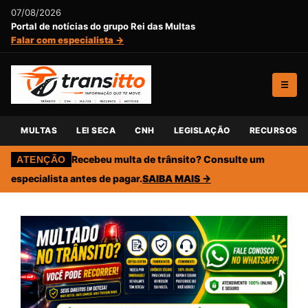
07/08/2026
Portal de notícias do grupo Rei das Multas
Falar com especialista →
☰
MULTAS
LEI SECA
CNH
LEGISLAÇÃO
RECURSOS
Recebeu multa de trânsito? Consulte um
ATENÇÃO
especialista antes de pagar.
SAIBA MAIS →