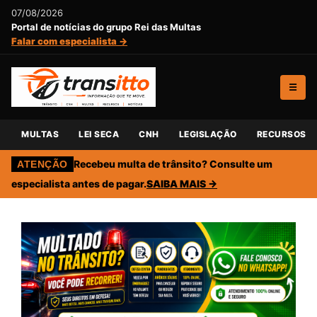
07/08/2026
Portal de notícias do grupo Rei das Multas
Falar com especialista →
☰
MULTAS
LEI SECA
CNH
LEGISLAÇÃO
RECURSOS
Recebeu multa de trânsito? Consulte um
ATENÇÃO
especialista antes de pagar.
SAIBA MAIS →